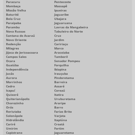
Paracuru
Pentecoste
Mombaça
Massapê
Missão Velha
Ipueiras
Baturité
Jaguaribe
Bela Cruz
Ubajara
Paraipaba
Jaguaruana
Parambu
Lavras da Mangabeira
Nova Russas
Tabuleiro do Norte
Santana do Acaraú
Cruz
Novo Oriente
Jardim
Redenção
Caririaçu
Milagres
Marco
Jijoca de Jericoacoara
Aracoiaba
Campos Sales
Tamboril
Ocara
Senador Pompeu
Guaiúba
Forquilha
Independência
Ibiapina
Jucás
Irauçuba
Aurora
Pindoretama
Morrinhos
Barreira
Cedro
Assaré
Icapuí
Coreaú
Quixeré
Itatira
Quiterianópolis
Uruburetama
Chorozinho
Araripe
Orós
Barro
Reriutaba
Farias Brito
Solonópole
Varjota
Hidrolândia
Itapiúna
Cariré
Croatá
Umirim
Fortim
Capistrano
Jaguaretama