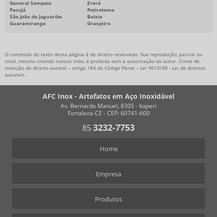
General Sampaio
Ereré
Pacujá
Potiretama
São João do Jaguaribe
Baixio
Guaramiranga
Granjeiro
O conteúdo do texto desta página é de direito reservado. Sua reprodução, parcial ou
total, mesmo citando nossos links, é proibida sem a autorização do autor. Crime de
violação de direito autoral – artigo 184 do Código Penal –
Lei 9610/98 - Lei de direitos
autorais
.
AFC Inox - Artefatos em Aço Inoxidável
Av. Bernardo Manuel, 8305 - Itaperi
Fortaleza-CE - CEP: 60741-600
3232-7753
85
Home
Empresa
Produtos