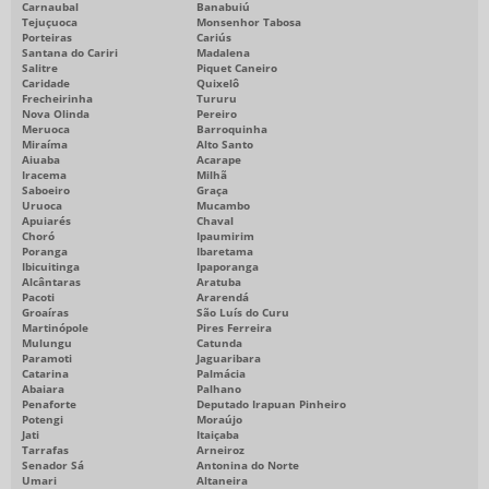
Carnaubal
Banabuiú
Tejuçuoca
Monsenhor Tabosa
Porteiras
Cariús
Santana do Cariri
Madalena
Salitre
Piquet Caneiro
Caridade
Quixelô
Frecheirinha
Tururu
Nova Olinda
Pereiro
Meruoca
Barroquinha
Miraíma
Alto Santo
Aiuaba
Acarape
Iracema
Milhã
Saboeiro
Graça
Uruoca
Mucambo
Apuiarés
Chaval
Choró
Ipaumirim
Poranga
Ibaretama
Ibicuitinga
Ipaporanga
Alcântaras
Aratuba
Pacoti
Ararendá
Groaíras
São Luís do Curu
Martinópole
Pires Ferreira
Mulungu
Catunda
Paramoti
Jaguaribara
Catarina
Palmácia
Abaiara
Palhano
Penaforte
Deputado Irapuan Pinheiro
Potengi
Moraújo
Jati
Itaiçaba
Tarrafas
Arneiroz
Senador Sá
Antonina do Norte
Umari
Altaneira