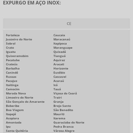
EXPURGO EM AÇO INOX:
CE
Fortaleza
Caucaia
Juazeiro do Norte
Maracanaú
Sobral
Itapipoca
Crato
Maranguape
Iguatu
Quixadá
Quixeramobim
Tianguá
Pacatuba
Aquiraz
Crateús
Aracati
Barbalha
Horizonte
Canindé
Eusébio
Russas
Cascavel
Pacajus
Acaraú
Itaitinga
Icó
Camocim
Tauá
Morada Nova
Viçosa do Ceará
Limoeiro do Norte
Trairi
São Gonçalo do Amarante
Granja
Beberibe
Brejo Santo
Boa Viagem
São Benedito
Itapajé
Mauriti
Acopiara
Itarema
Amontada
Guaraciaba do Norte
Ipu
Pedra Branca
Santa Quitéria
Várzea Alegre