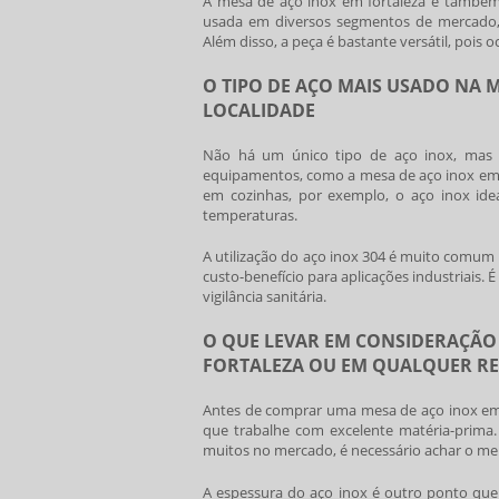
A
mesa de aço inox em fortaleza
e também e
usada em diversos segmentos de mercado, tai
Além disso, a peça é bastante versátil, pois
O TIPO DE AÇO MAIS USADO NA 
LOCALIDADE
Não há um único tipo de aço inox, mas 
equipamentos, como a
mesa de aço inox em 
em cozinhas, por exemplo, o aço inox idea
temperaturas.
A utilização do aço inox 304 é muito comu
custo-benefício para aplicações industriais
vigilância sanitária.
O QUE LEVAR EM CONSIDERAÇÃO 
FORTALEZA OU EM QUALQUER R
Antes de comprar uma
mesa de aço inox em
que trabalhe com excelente matéria-prima.
muitos no mercado, é necessário achar o mel
A espessura do aço inox é outro ponto que