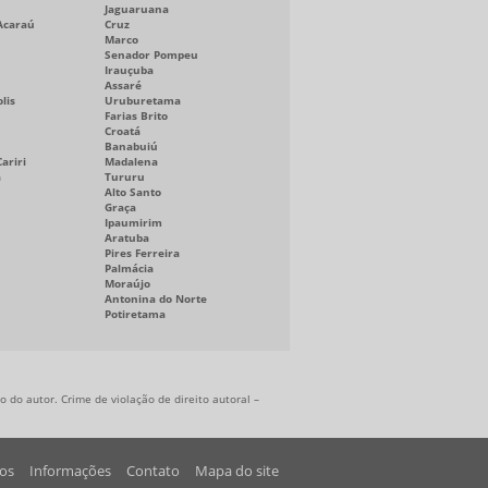
Jaguaruana
Acaraú
Cruz
Marco
Senador Pompeu
Irauçuba
Assaré
lis
Uruburetama
Farias Brito
Croatá
Banabuiú
ariri
Madalena
a
Tururu
Alto Santo
Graça
Ipaumirim
Aratuba
Pires Ferreira
Palmácia
Moraújo
Antonina do Norte
Potiretama
 do autor. Crime de violação de direito autoral –
os
Informações
Contato
Mapa do site