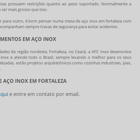
mesas possuem restrições quanto ao peso suportado. Normalmente a
 ser mais grosso que isso.
gar para outro, é bom pensar numa
mesa de aço inox em fortaleza
com
 acompanham sempre travas de segurança para evitar acidentes.
AMENTOS EM AÇO INOX
ades da região nordeste, Fortaleza, no Ceará, a AFC Inox desenvolve
 inox e atende todo o Brasil, sempre levando o melhor para os seus
alizadas, estão projetos arquitetônicos como cozinhas industriais, pias,
.
E AÇO INOX EM FORTALEZA
aqui
e entre em contato por email.