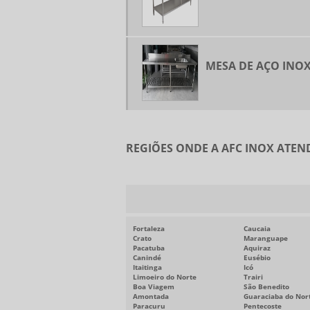
MESA DE AÇO INOX
REGIÕES ONDE A AFC INOX ATEN
Fortaleza
Caucaia
Crato
Maranguape
Pacatuba
Aquiraz
Canindé
Eusébio
Itaitinga
Icó
Limoeiro do Norte
Trairi
Boa Viagem
São Benedito
Amontada
Guaraciaba do Nor
Paracuru
Pentecoste