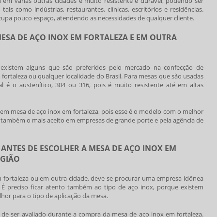
m várias outras cidades é muito resistente e durável, podendo ser
s como indústrias, restaurantes, clínicas, escritórios e residências.
 ocupa pouco espaço, atendendo as necessidades de qualquer cliente.
MESA DE AÇO INOX EM FORTALEZA E EM OUTRA
existem alguns que são preferidos pelo mercado na confecção de
fortaleza
ou qualquer localidade do Brasil. Para mesas que são usadas
l é o austenítico, 304 ou 316, pois é muito resistente até em altas
m em
mesa de aço inox em fortaleza
, pois esse é o modelo com o melhor
. É também o mais aceito em empresas de grande porte e pela agência de
ANTES DE ESCOLHER A MESA DE AÇO INOX EM
EGIÃO
 fortaleza
ou em outra cidade, deve-se procurar uma empresa idônea
 É preciso ficar atento também ao tipo de aço inox, porque existem
hor para o tipo de aplicação da mesa.
 de ser avaliado durante a compra da
mesa de aço inox em fortaleza
.