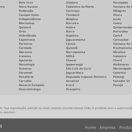
Bela Cruz
Ubajara
Paraipaba
ira
Nova Russas
Tabuleiro do Norte
Santana do 
Redenção
Caririaçu
Milagres
Campos Sales
Tamboril
Ocara
Independência
Ibiapina
Jucás
Morrinhos
Barreira
Cedro
Quixeré
Itatira
Quiterianópo
Orós
Barro
Reriutaba
Hidrolândia
Itapiúna
Cariré
Capistrano
Jaguaretama
Carnaubal
Porteiras
Cariús
Santana do C
Caridade
Quixelô
Frecheirinh
Meruoca
Barroquinha
Miraíma
Iracema
Milhã
Saboeiro
Apuiarés
Chaval
Choró
Ibicuitinga
Ipaporanga
Alcântaras
Groaíras
São Luís do Curu
Martinópole
Paramoti
Jaguaribara
Catarina
Penaforte
Deputado Irapuan Pinheiro
Potengi
Tarrafas
Arneiroz
Senador Sá
General Sampaio
Ereré
Pacujá
Guaramiranga
Granjeiro
o. Sua reprodução, parcial ou total, mesmo citando nossos links, é proibida sem a autorização
tos autorais
.
l
Home
Empresa
Produt