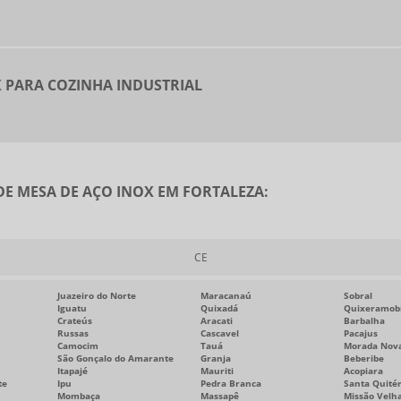
 PARA COZINHA INDUSTRIAL
DE MESA DE AÇO INOX EM FORTALEZA:
CE
Juazeiro do Norte
Maracanaú
Sobral
Iguatu
Quixadá
Quixeramob
Crateús
Aracati
Barbalha
Russas
Cascavel
Pacajus
Camocim
Tauá
Morada Nov
São Gonçalo do Amarante
Granja
Beberibe
Itapajé
Mauriti
Acopiara
te
Ipu
Pedra Branca
Santa Quitér
Mombaça
Massapê
Missão Velh