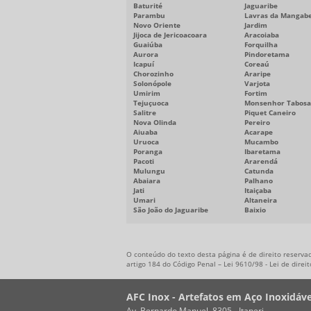
Baturité
Jaguaribe
Parambu
Lavras da Mangabe
Novo Oriente
Jardim
Jijoca de Jericoacoara
Aracoiaba
Guaiúba
Forquilha
Aurora
Pindoretama
Icapuí
Coreaú
Chorozinho
Araripe
Solonópole
Varjota
Umirim
Fortim
Tejuçuoca
Monsenhor Tabosa
Salitre
Piquet Caneiro
Nova Olinda
Pereiro
Aiuaba
Acarape
Uruoca
Mucambo
Poranga
Ibaretama
Pacoti
Ararendá
Mulungu
Catunda
Abaiara
Palhano
Jati
Itaiçaba
Umari
Altaneira
São João do Jaguaribe
Baixio
O conteúdo do texto desta página é de direito reservad
artigo 184 do Código Penal –
Lei 9610/98 - Lei de direi
AFC Inox - Artefatos em Aço Inoxidáve
Av. Bernardo Manuel, 8305 - Itaperi