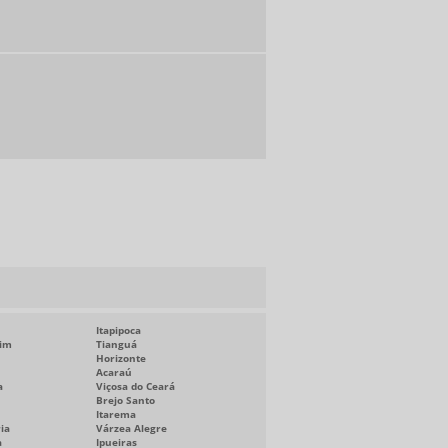
Itapipoca
im
Tianguá
Horizonte
Acaraú
a
Viçosa do Ceará
Brejo Santo
Itarema
ia
Várzea Alegre
a
Ipueiras