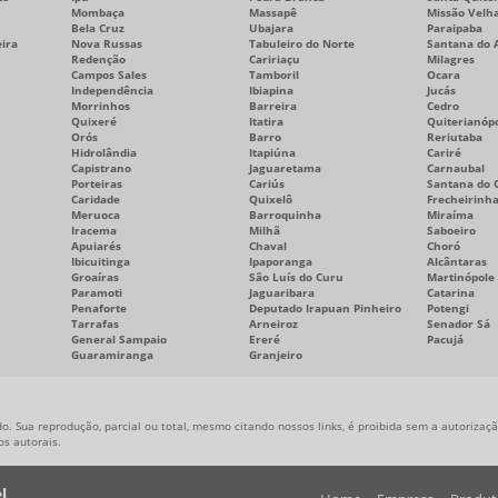
Mombaça
Massapê
Missão Velh
Bela Cruz
Ubajara
Paraipaba
ira
Nova Russas
Tabuleiro do Norte
Santana do 
Redenção
Caririaçu
Milagres
Campos Sales
Tamboril
Ocara
Independência
Ibiapina
Jucás
Morrinhos
Barreira
Cedro
Quixeré
Itatira
Quiterianópo
Orós
Barro
Reriutaba
Hidrolândia
Itapiúna
Cariré
Capistrano
Jaguaretama
Carnaubal
Porteiras
Cariús
Santana do C
Caridade
Quixelô
Frecheirinh
Meruoca
Barroquinha
Miraíma
Iracema
Milhã
Saboeiro
Apuiarés
Chaval
Choró
Ibicuitinga
Ipaporanga
Alcântaras
Groaíras
São Luís do Curu
Martinópole
Paramoti
Jaguaribara
Catarina
Penaforte
Deputado Irapuan Pinheiro
Potengi
Tarrafas
Arneiroz
Senador Sá
General Sampaio
Ereré
Pacujá
Guaramiranga
Granjeiro
o. Sua reprodução, parcial ou total, mesmo citando nossos links, é proibida sem a autorização
tos autorais
.
l