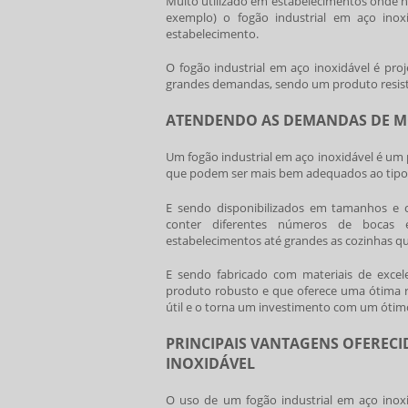
Muito utilizado em estabelecimentos onde h
exemplo) o
fogão industrial em aço inox
estabelecimento.
O
fogão industrial em aço inoxidável
é proj
grandes demandas, sendo um produto resiste
ATENDENDO AS DEMANDAS DE M
Um
fogão industrial em aço inoxidável
é um p
que podem ser mais bem adequados ao tipo 
E sendo disponibilizados em tamanhos e c
conter diferentes números de bocas 
estabelecimentos até grandes as cozinhas q
E sendo fabricado com materiais de excel
produto robusto e que oferece uma ótima r
útil e o torna um investimento com um ótimo
PRINCIPAIS VANTAGENS OFERECI
INOXIDÁVEL
O uso de um
fogão industrial em aço inox