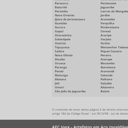
Paracuru
Pentecoste
Baturité
Jaguaribe
Parambu
Lavras da Mangabe
Novo Oriente
Jardim
Jijoca de Jericoacoara
Aracoiaba
Guaiúba
Forquilha
Aurora
Pindoretama
Icapuí
Coreaú
Chorozinho
Araripe
Solonópole
Varjota
Umirim
Fortim
Tejuçuoca
Monsenhor Tabosa
Salitre
Piquet Caneiro
Nova Olinda
Pereiro
Aiuaba
Acarape
Uruoca
Mucambo
Poranga
Ibaretama
Pacoti
Ararendá
Mulungu
Catunda
Abaiara
Palhano
Jati
Itaiçaba
Umari
Altaneira
São João do Jaguaribe
Baixio
O conteúdo do texto desta página é de direito reservad
artigo 184 do Código Penal –
Lei 9610/98 - Lei de direi
AFC Inox - Artefatos em Aço Inoxidáve