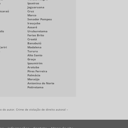
a
Ipueiras
Jaguaruana
Acaraú
Cruz
Marco
Senador Pompeu
Irauçuba
Assaré
lis
Uruburetama
Farias Brito
Croatá
Banabuiú
ariri
Madalena
a
Tururu
Alto Santo
Graça
Ipaumirim
Aratuba
Pires Ferreira
Palmácia
Moraújo
Antonina do Norte
Potiretama
 do autor. Crime de violação de direito autoral –