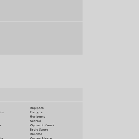
Itapipoca
im
Tianguá
Horizonte
Acaraú
a
Viçosa do Ceará
Brejo Santo
Itarema
ia
Várzea Alegre