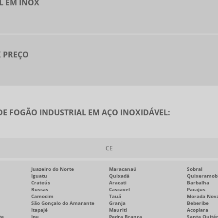
L EM INOX
X PREÇO
DE FOGÃO INDUSTRIAL EM AÇO INOXIDÁVEL:
CE
Juazeiro do Norte
Maracanaú
Sobral
Iguatu
Quixadá
Quixeramob
Crateús
Aracati
Barbalha
Russas
Cascavel
Pacajus
Camocim
Tauá
Morada Nov
São Gonçalo do Amarante
Granja
Beberibe
Itapajé
Mauriti
Acopiara
te
Ipu
Pedra Branca
Santa Quitér