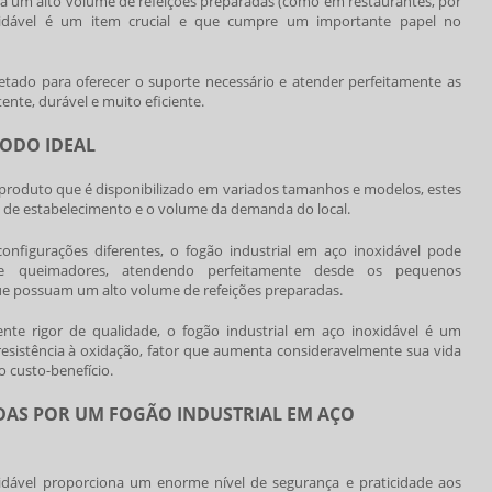
á um alto volume de refeições preparadas (como em restaurantes, por
idável
é um item crucial e que cumpre um importante papel no
etado para oferecer o suporte necessário e atender perfeitamente as
nte, durável e muito eficiente.
ODO IDEAL
roduto que é disponibilizado em variados tamanhos e modelos, estes
de estabelecimento e o volume da demanda do local.
onfigurações diferentes, o
fogão industrial em aço inoxidável
pode
e queimadores, atendendo perfeitamente desde os pequenos
ue possuam um alto volume de refeições preparadas.
ente rigor de qualidade, o
fogão industrial em aço inoxidável
é um
esistência à oxidação, fator que aumenta consideravelmente sua vida
 custo-benefício.
DAS POR UM FOGÃO INDUSTRIAL EM AÇO
idável
proporciona um enorme nível de segurança e praticidade aos