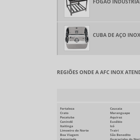
FOGÃO INDUSTRIA
CUBA DE AÇO INO
REGIÕES ONDE A AFC INOX ATEN
Fortaleza
Caucaia
Crato
Maranguape
Pacatuba
Aquiraz
Canindé
Eusébio
Itaitinga
Icó
Limoeiro do Norte
Trairi
Boa Viagem
São Benedito
Amontada
Guaraciaba do Nor